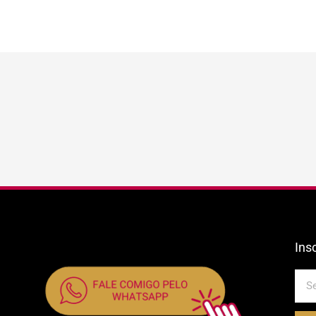
Ins
E-
mail