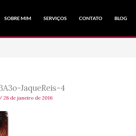
SOBRE MIM
SERVIÇOS
CONTATO
BLOG
3A3o-JaqueReis-4
/
28 de janeiro de 2016