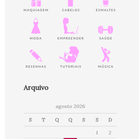
Arquivo
agosto 2026
S
T
Q
Q
S
S
D
1
2