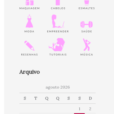
Arquivo
agosto 2026
S
T
Q
Q
S
S
D
1
2