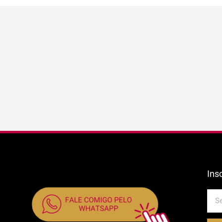
Ins
E-
mail