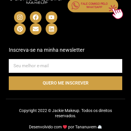
I
P
F
E
Y
L
n
i
a
n
o
i
s
n
c
v
u
n
t
t
e
e
t
k
a
e
b
l
u
e
g
r
o
o
b
d
r
e
o
p
e
i
Inscreva-se na minha newsletter
a
s
k
e
n
m
t
E-
mail
QUERO ME INSCREVER
Copyright 2022 © Jackie Makeup. Todos os direitos
reservados.
Desenvolvido com
por
Tananuvem