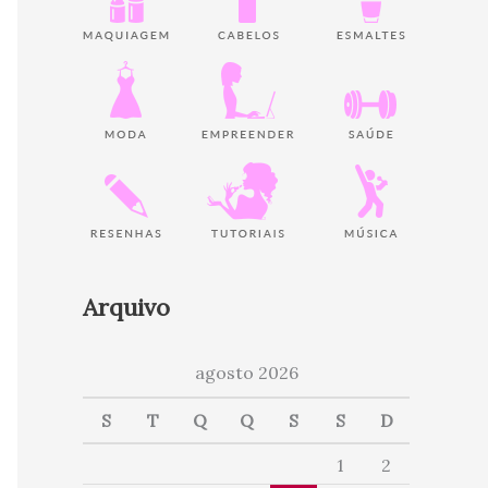
Arquivo
agosto 2026
S
T
Q
Q
S
S
D
1
2