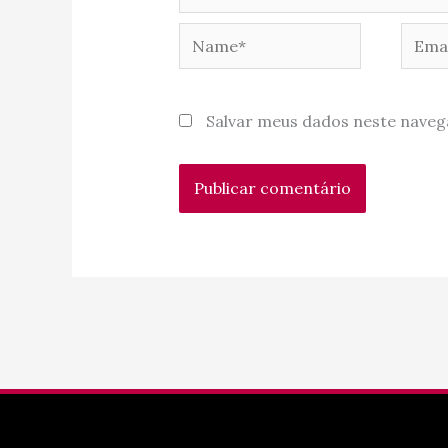
Name*
Email
Salvar meus dados neste naveg