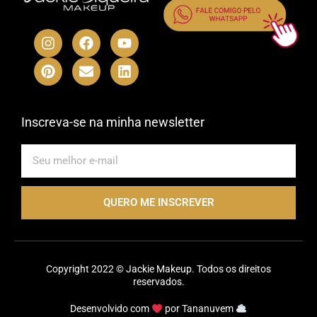
I
P
F
E
Y
L
n
i
a
n
o
i
s
n
c
v
u
n
t
t
e
e
t
k
a
e
b
l
u
e
g
r
o
o
b
d
r
e
o
p
e
i
Inscreva-se na minha newsletter
a
s
k
e
n
m
t
E-
mail
QUERO ME INSCREVER
Copyright 2022 © Jackie Makeup. Todos os direitos
reservados.
Desenvolvido com
por
Tananuvem