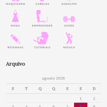
Arquivo
agosto 2026
S
T
Q
Q
S
S
D
1
2
3
4
5
6
7
8
9