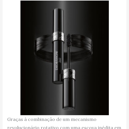
Graças à combinação de um mecanismo
revolucionário rotativo com uma escova inédita em