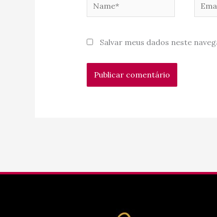
Name*
Email
Salvar meus dados neste naveg