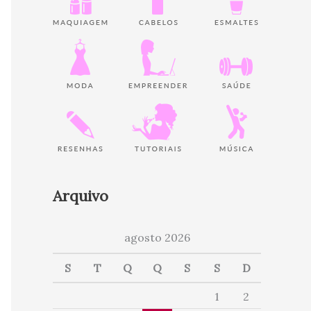
Arquivo
agosto 2026
S
T
Q
Q
S
S
D
1
2