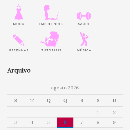
Arquivo
agosto 2026
S
T
Q
Q
S
S
D
1
2
3
4
5
6
7
8
9