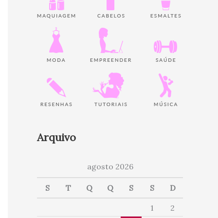
Arquivo
agosto 2026
S
T
Q
Q
S
S
D
1
2