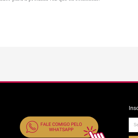
Ins
E-
mail