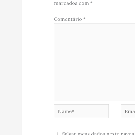
marcados com
*
Comentário
*
Name*
Email
Salvar meus dados neste naveg