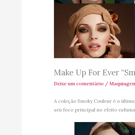
Make Up For Ever “Sm
Deixe um comentário
/
Maquiage
A coleção Smoky Couleur é o últi
seu foco principal no efeito esfum