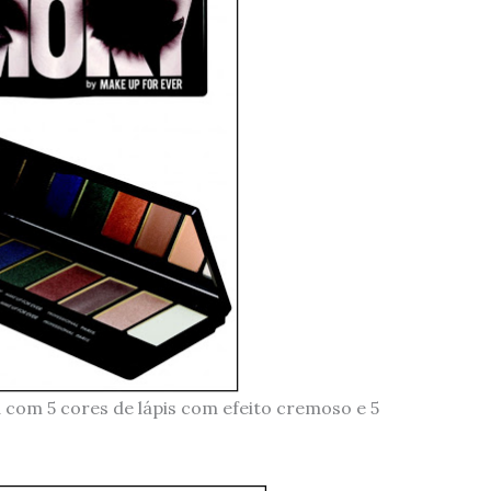
 com 5 cores de lápis com efeito cremoso e 5