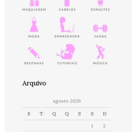
Arquivo
agosto 2026
S
T
Q
Q
S
S
D
1
2