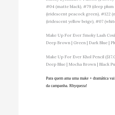
#04 (matte black), #79 (deep plum 
(iridescent peacock green), #122 (m
(iridescent yellow beige), #07 (whi
Make Up For Ever Smoky Lash Coul
Deep Brown | Green | Dark Blue | P
Make Up For Ever Khol Pencil ($17.
Deep Blue | Mocha Brown | Black P
Para quem ama uma make + dramática vai a
da campanha. Rhyqueza!