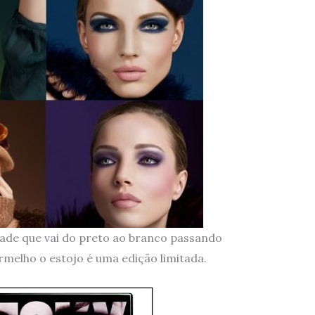
ade que vai do preto ao branco passando
ermelho o estojo é uma edição limitada.