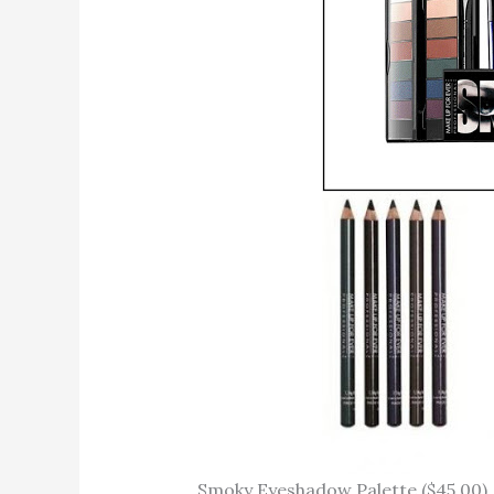
Smoky Eyeshadow Palette ($45.00)