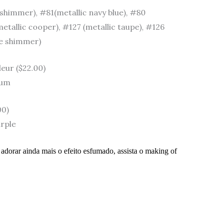
shimmer), #81(metallic navy blue), #80
etallic cooper), #127 (metallic taupe), #126
te shimmer)
eur ($22.00)
lum
00)
urple
dorar ainda mais o efeito esfumado, assista o making of