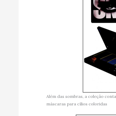
Além das sombras, a coleção conta
máscaras para cílios coloridas