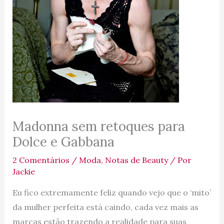
Madonna sem retoques para
Dolce e Gabbana
2 Comentários
/
Moda
,
Notas de Beauty
/ Por
Jackie
Eu fico extremamente feliz quando vejo que o ‘mito’
da mulher perfeita está caindo, cada vez mais as
marcas estão trazendo a realidade para suas