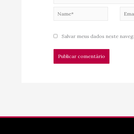
Name*
Email
Salvar meus dados neste naveg