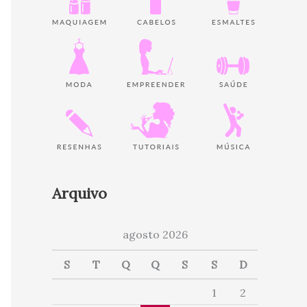
Arquivo
agosto 2026
S
T
Q
Q
S
S
D
1
2