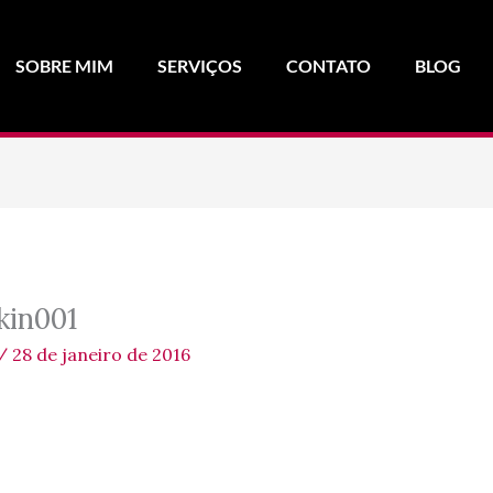
SOBRE MIM
SERVIÇOS
CONTATO
BLOG
kin001
/
28 de janeiro de 2016