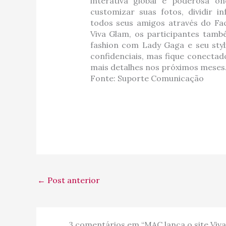
interativa global e poderosa 
customizar suas fotos, dividir 
todos seus amigos através do Fa
Viva Glam, os participantes també
fashion com Lady Gaga e seu styli
confidenciais, mas fique conecta
mais detalhes nos próximos meses.
Fonte: Suporte Comunicação
←
Post anterior
3 comentários em “MAC lança o site Viv