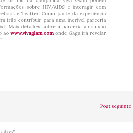
onde os fãs da campanha Viva Glam podem
informações sobre HIV/AIDS e interagir com
cebook e Twitter. Como parte da experiência
m irão contribuir para uma incrível parceria
st. Mais detalhes sobre a parceria ainda são
do ao
www.vivaglam.com
onde Gaga irá revelar
”
Post seguinte
a Glam”