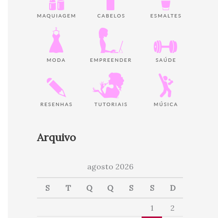
Arquivo
agosto 2026
S
T
Q
Q
S
S
D
1
2