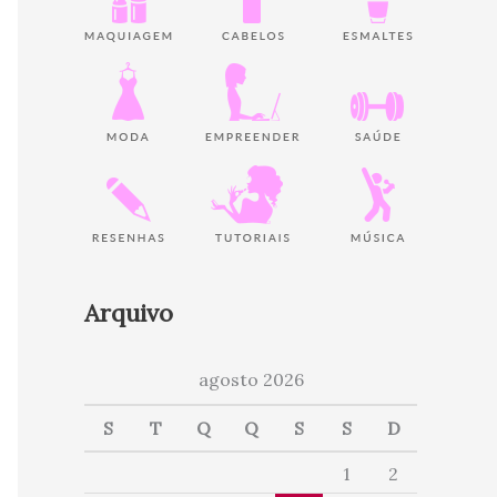
Arquivo
agosto 2026
S
T
Q
Q
S
S
D
1
2