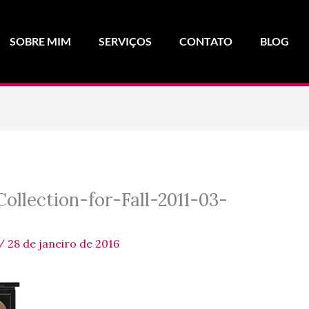
SOBRE MIM
SERVIÇOS
CONTATO
BLOG
llection-for-Fall-2011-03-
/
28 de janeiro de 2016