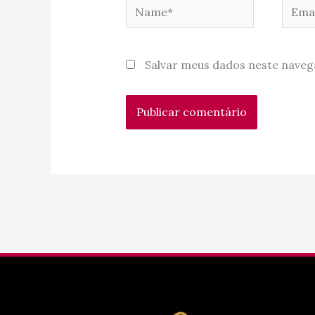
Name*
Email
Salvar meus dados neste naveg