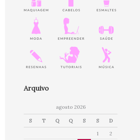
Arquivo
agosto 2026
S
T
Q
Q
S
S
D
1
2