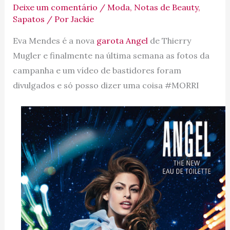
Deixe um comentário
/
Moda
,
Notas de Beauty
,
Sapatos
/ Por
Jackie
Eva Mendes é a nova
garota Angel
de Thierry
Mugler e finalmente na última semana as fotos da
campanha e um vídeo de bastidores foram
divulgados e só posso dizer uma coisa #MORRI