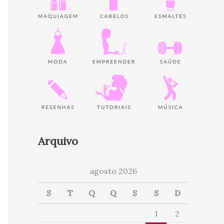
Arquivo
agosto 2026
S
T
Q
Q
S
S
D
1
2