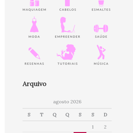
Arquivo
agosto 2026
S
T
Q
Q
S
S
D
1
2