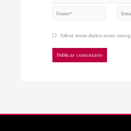
Name*
Email
Salvar meus dados neste naveg