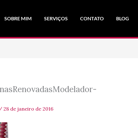
SOBRE MIM
SERVIÇOS
CONTATO
BLOG
nasRenovadasModelador-
/
28 de janeiro de 2016