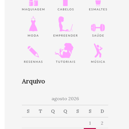
Arquivo
agosto 2026
S
T
Q
Q
S
S
D
1
2