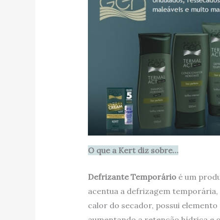
O que a Kert diz sobre…
Defrizante Temporário
é um produ
acentua a defrizagem temporária, 
calor do secador, possui elemento t
aumentando a retenção hídrica e o 