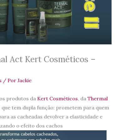
al Act Kert Cosméticos –
s
/ Por
Jackie
dos produtos da
Kert Cosméticos
, da
Thermal
 que tem dupla função: prometem para quem
 para as cacheadas devolver a elasticidade e
izando o efeito dos cachos