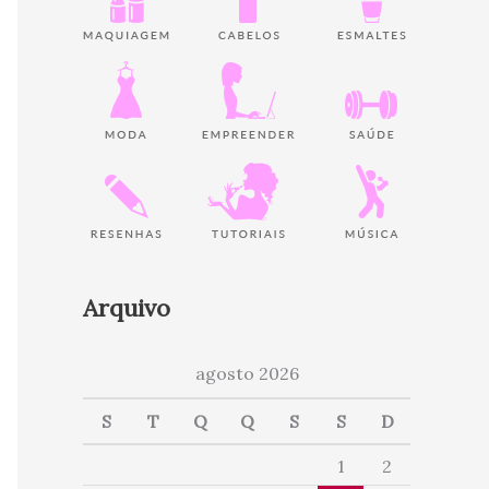
Arquivo
agosto 2026
S
T
Q
Q
S
S
D
1
2