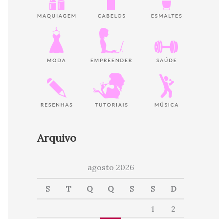
Arquivo
agosto 2026
S
T
Q
Q
S
S
D
1
2