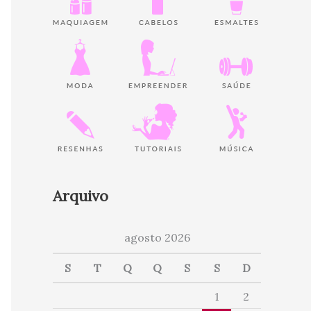
Arquivo
agosto 2026
S
T
Q
Q
S
S
D
1
2