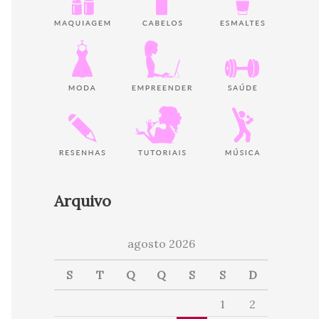
Arquivo
agosto 2026
S
T
Q
Q
S
S
D
1
2