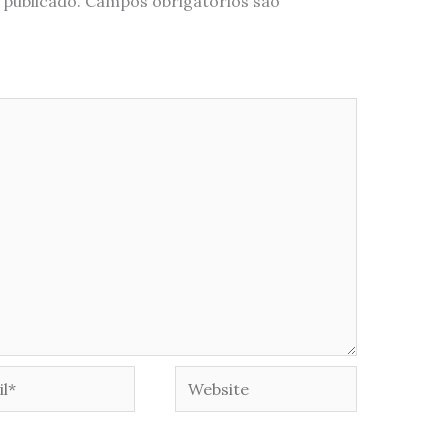
 publicado.
Campos obrigatórios são
*
Website