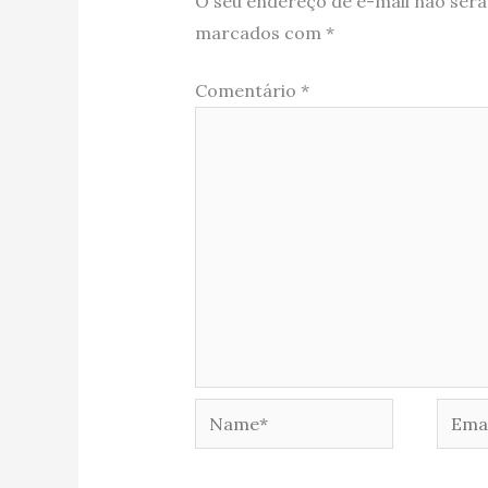
O seu endereço de e-mail não será
marcados com
*
Comentário
*
Name*
Email