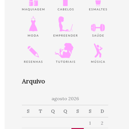
Arquivo
agosto 2026
S
T
Q
Q
S
S
D
1
2