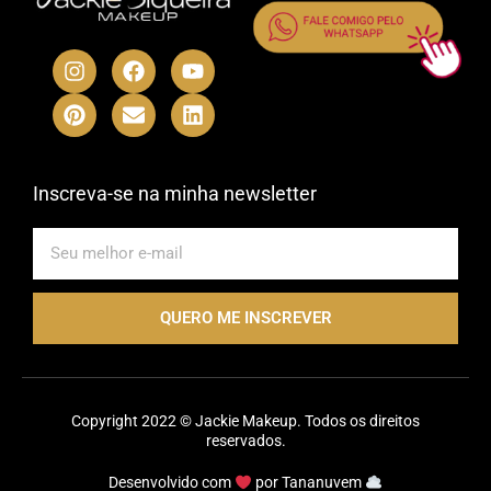
I
P
F
E
Y
L
n
i
a
n
o
i
s
n
c
v
u
n
t
t
e
e
t
k
a
e
b
l
u
e
g
r
o
o
b
d
r
e
o
p
e
i
Inscreva-se na minha newsletter
a
s
k
e
n
m
t
E-
mail
QUERO ME INSCREVER
Copyright 2022 © Jackie Makeup. Todos os direitos
reservados.
Desenvolvido com
por
Tananuvem