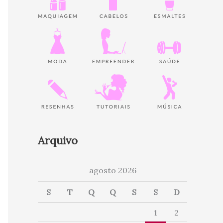
Arquivo
agosto 2026
S
T
Q
Q
S
S
D
1
2