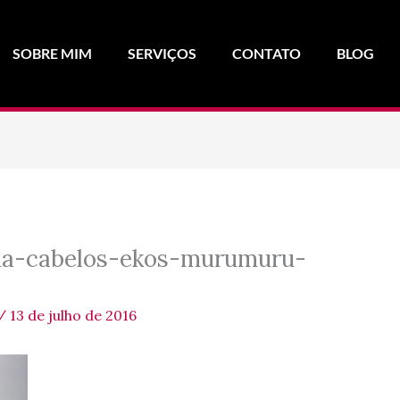
SOBRE MIM
SERVIÇOS
CONTATO
BLOG
ha-cabelos-ekos-murumuru-
/
13 de julho de 2016