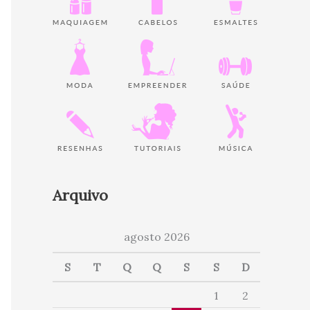
Arquivo
agosto 2026
S
T
Q
Q
S
S
D
1
2