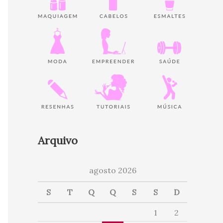
Arquivo
agosto 2026
S
T
Q
Q
S
S
D
1
2