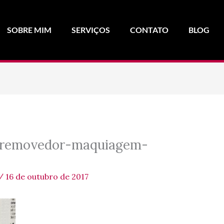
SOBRE MIM
SERVIÇOS
CONTATO
BLOG
-removedor-maquiagem-
/
16 de outubro de 2017