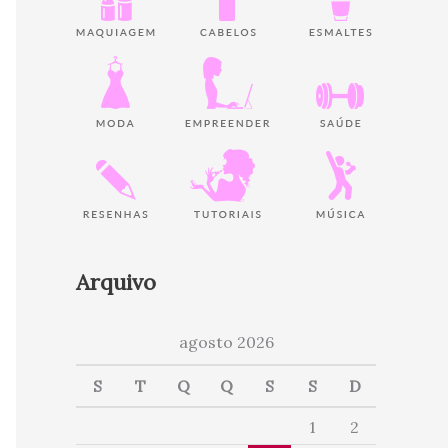
Arquivo
agosto 2026
S
T
Q
Q
S
S
D
1
2