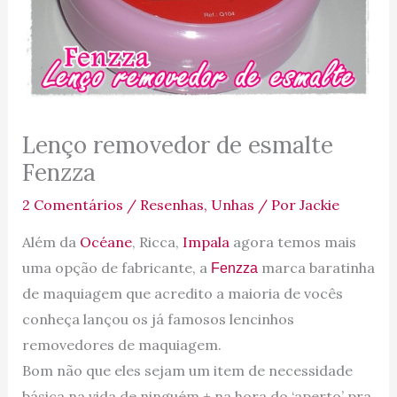
Lenço removedor de esmalte
Fenzza
2 Comentários
/
Resenhas
,
Unhas
/ Por
Jackie
Além da
Océane
, Ricca,
Impala
agora temos mais
uma opção de fabricante, a
marca baratinha
Fenzza
de maquiagem que acredito a maioria de vocês
conheça lançou os já famosos lencinhos
removedores de maquiagem.
Bom não que eles sejam um item de necessidade
básica na vida de ninguém + na hora do ‘aperto’ pra