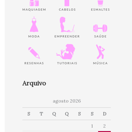
Arquivo
agosto 2026
S
T
Q
Q
S
S
D
1
2