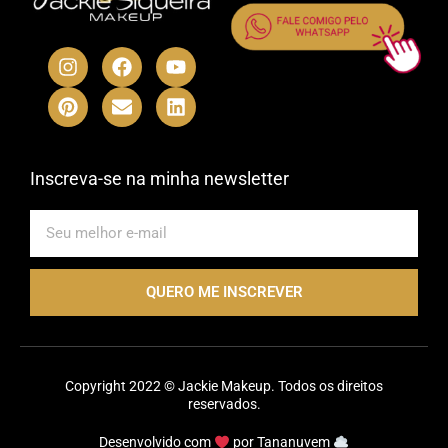
I
P
F
E
Y
L
n
i
a
n
o
i
s
n
c
v
u
n
t
t
e
e
t
k
a
e
b
l
u
e
g
r
o
o
b
d
r
e
o
p
e
i
Inscreva-se na minha newsletter
a
s
k
e
n
m
t
E-
mail
QUERO ME INSCREVER
Copyright 2022 © Jackie Makeup. Todos os direitos
reservados.
Desenvolvido com
por
Tananuvem