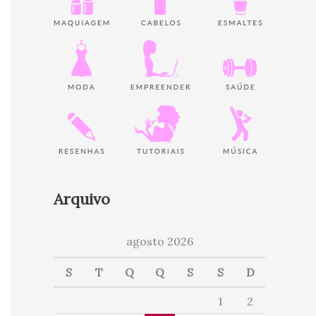
Arquivo
agosto 2026
S
T
Q
Q
S
S
D
1
2