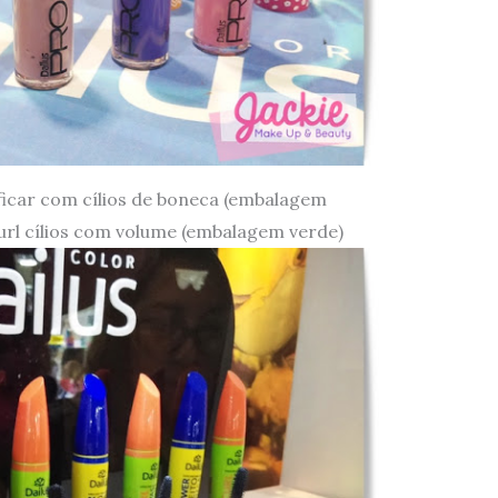
icar com cílios de boneca (embalagem
url cílios com volume (embalagem verde)