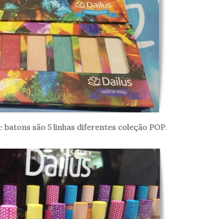
de
batons são 5 linhas diferentes
coleção POP
.