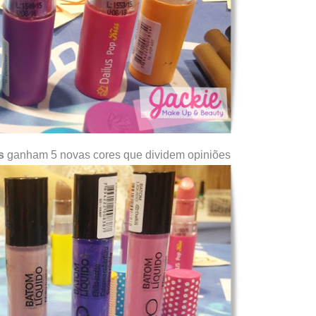
s
ganham 5 novas cores que dividem opiniões