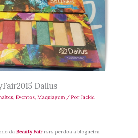
air2015 Dailus
altes
,
Eventos
,
Maquiagem
/ Por
Jackie
ando da
Beauty Fair
rsrs perdoa a blogueira