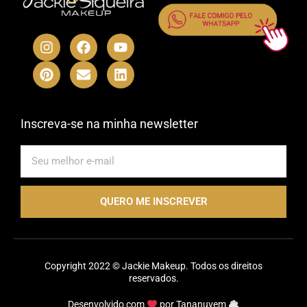
I
P
F
E
Y
L
n
i
a
n
o
i
s
n
c
v
u
n
t
t
e
e
t
k
a
e
b
l
u
e
g
r
o
o
b
d
r
e
o
p
e
i
Inscreva-se na minha newsletter
a
s
k
e
n
m
t
E-
mail
QUERO ME INSCREVER
Copyright 2022 © Jackie Makeup. Todos os direitos
reservados.
Desenvolvido com
por
Tananuvem