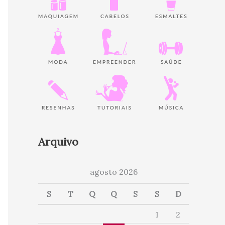
Arquivo
agosto 2026
S
T
Q
Q
S
S
D
1
2