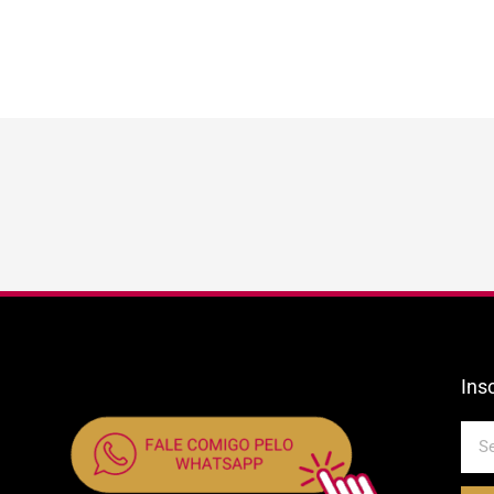
Ins
E-
mail