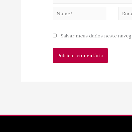
Name*
Email
Salvar meus dados neste naveg