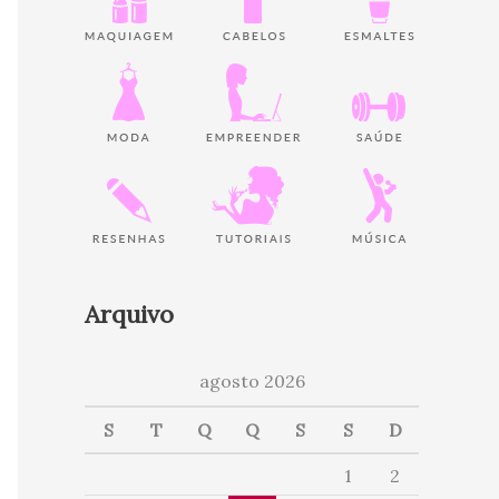
Arquivo
agosto 2026
S
T
Q
Q
S
S
D
1
2