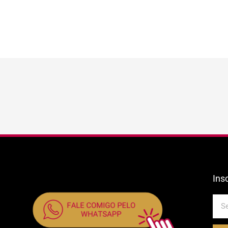
Ins
E-
mail