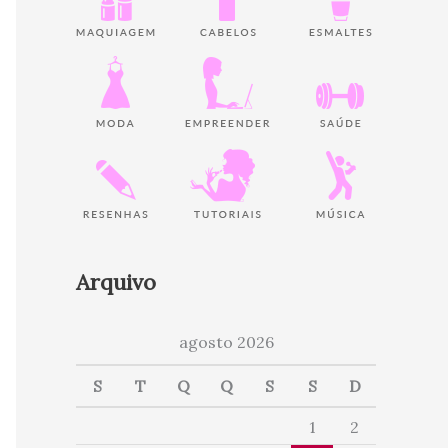
Arquivo
agosto 2026
S
T
Q
Q
S
S
D
1
2