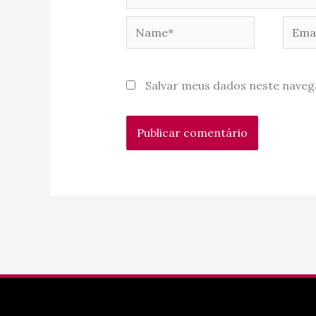
Name*
Email
Salvar meus dados neste naveg