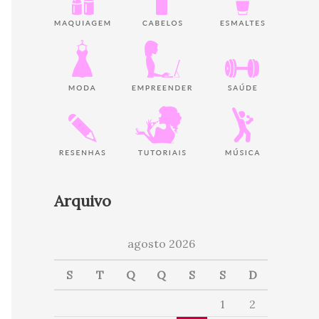
Arquivo
agosto 2026
S
T
Q
Q
S
S
D
1
2