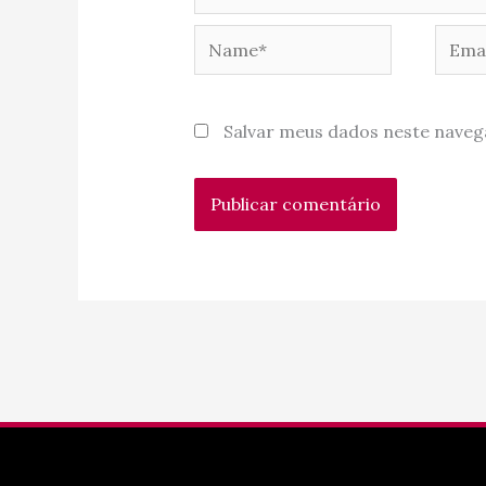
Name*
Email
Salvar meus dados neste naveg