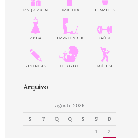
Arquivo
agosto 2026
S
T
Q
Q
S
S
D
1
2