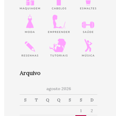
Arquivo
agosto 2026
S
T
Q
Q
S
S
D
1
2