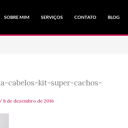
SOBRE MIM
SERVIÇOS
CONTATO
BLOG
a-cabelos-kit-super-cachos-
/
8 de dezembro de 2016