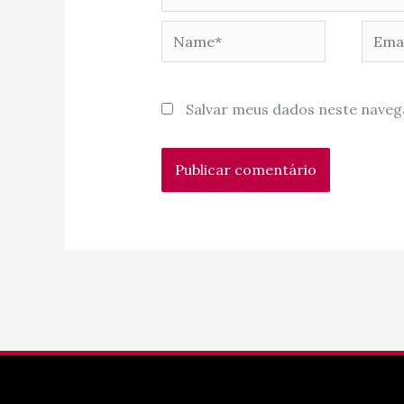
Name*
Email
Salvar meus dados neste naveg