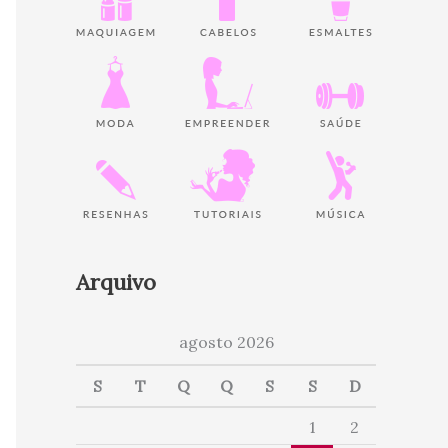
Arquivo
agosto 2026
S
T
Q
Q
S
S
D
1
2