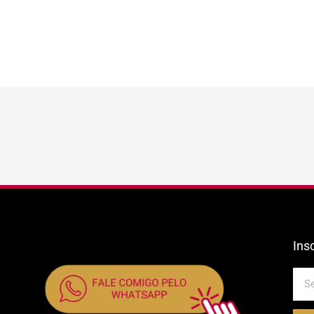
Ins
E-
mail