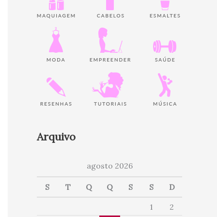
Arquivo
agosto 2026
S
T
Q
Q
S
S
D
1
2