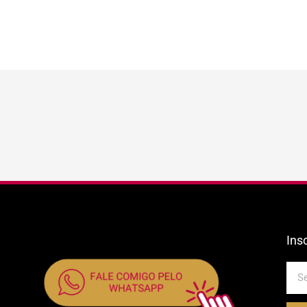
Ins
E-
mail