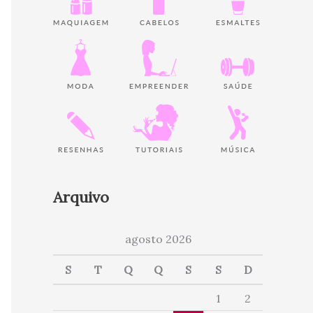
Arquivo
agosto 2026
S
T
Q
Q
S
S
D
1
2