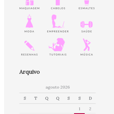
Arquivo
agosto 2026
S
T
Q
Q
S
S
D
1
2