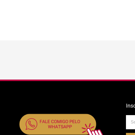
Ins
E-
mail