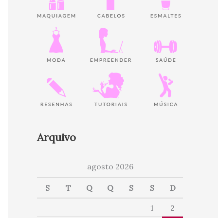
Arquivo
agosto 2026
S
T
Q
Q
S
S
D
1
2