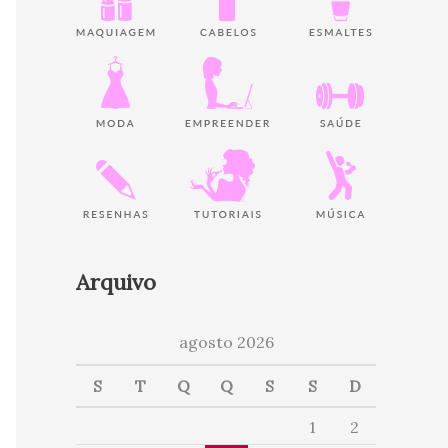
Arquivo
agosto 2026
S
T
Q
Q
S
S
D
1
2