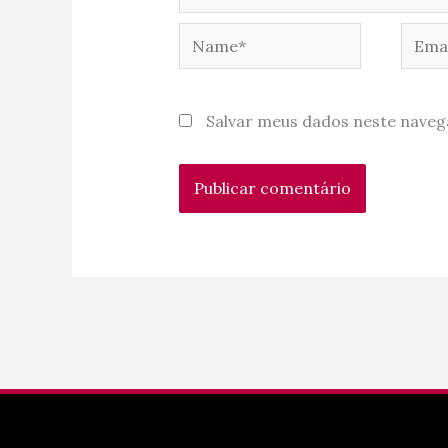
Name*
Email
Salvar meus dados neste naveg