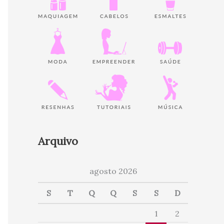
Arquivo
agosto 2026
S
T
Q
Q
S
S
D
1
2