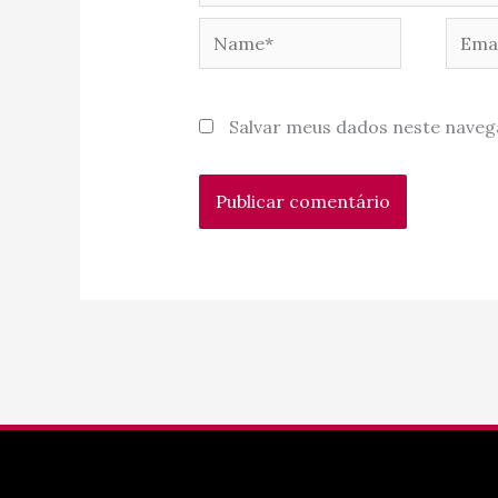
Name*
Email
Salvar meus dados neste naveg