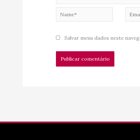
Name*
Email
Salvar meus dados neste naveg