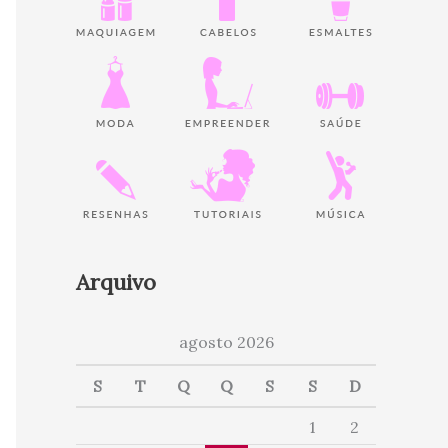
Arquivo
agosto 2026
S
T
Q
Q
S
S
D
1
2