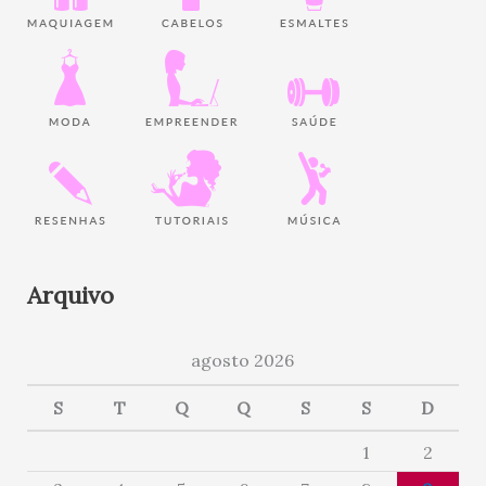
Arquivo
agosto 2026
S
T
Q
Q
S
S
D
1
2